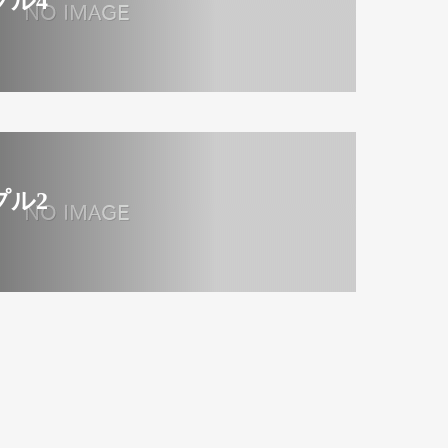
プル4
プル2