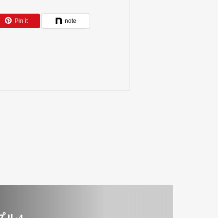
Pin it
note